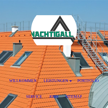
WILLKOMMEN
LEISTUNGEN
PORTFOLIO
SERVICE
JOBS
SITEMAP